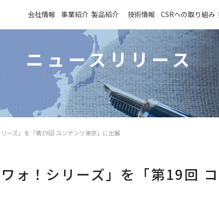
会社情報
事業紹介
製品紹介
技術情報
CSRへの取り組み
代表あいさつ
CX-7650 シリーズ
再転写方式の特長
会社概要
CX-7000 シリーズ
セキュリティ機能の充実
プリンター開発の歴史
CF-L700/701
エンタメプリンター
WoW！ EPW100
リーズ」を「第19回 コンテンツ東京」に出展
ワォ！シリーズ」を「第19回 