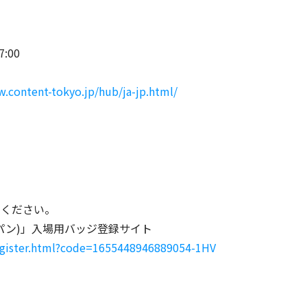
:00
w.content-tokyo.jp/hub/ja-jp.html/
加ください。
パン)」入場用バッジ登録サイト
register.html?code=1655448946889054-1HV